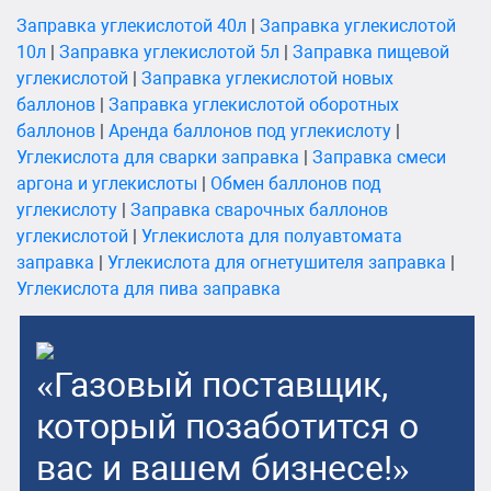
Заправка углекислотой 40л
|
Заправка углекислотой
10л
|
Заправка углекислотой 5л
|
Заправка пищевой
углекислотой
|
Заправка углекислотой новых
баллонов
|
Заправка углекислотой оборотных
баллонов
|
Аренда баллонов под углекислоту
|
Углекислота для сварки заправка
|
Заправка смеси
аргона и углекислоты
|
Обмен баллонов под
углекислоту
|
Заправка сварочных баллонов
углекислотой
|
Углекислота для полуавтомата
заправка
|
Углекислота для огнетушителя заправка
|
Углекислота для пива заправка
«Газовый поставщик,
который позаботится о
вас и вашем бизнесе!»