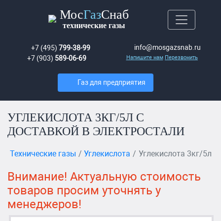
Мос
Газ
Снаб
технические газы
info@mosgazsnab.ru
+7 (495)
799-38-99
+7 (903)
589-06-69
Напишите нам
Перезвонить
Газ для предприятия
УГЛЕКИСЛОТА 3КГ/5Л С
ДОСТАВКОЙ В ЭЛЕКТРОСТАЛИ
Технические газы
Углекислота
Углекислота 3кг/5л
Внимание! Актуальную стоимость
товаров просим уточнять у
менеджеров!