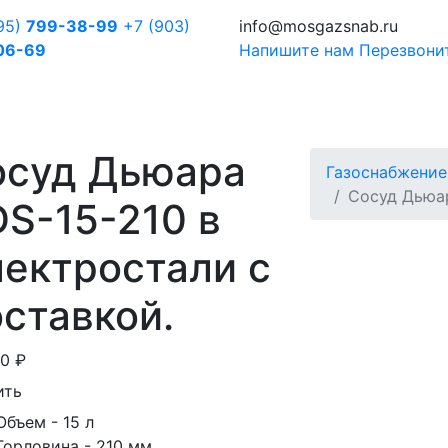
95)
799-38-99
+7 (903)
info@mosgazsnab.ru
06-69
Напишите нам
Перезвони
осуд Дьюара
Газоснабжение
Сосуд Дьюа
S-15-210 в
ектростали с
ставкой.
00
₽
ить
Объем
- 15 л
Горловина
- 210 мм