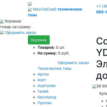
+7 (4
Мос
Газ
Снаб
технические
589-
газы
Корзина:
товар на сумму:
Оформить заказ
С
Корзина
Товаров:
0
шт.
YD
На сумму:
0
руб.
Эл
Оформить заказ
Технические газы
до
Аргон
Азот
Ацетилен
39 9
Гелий
Куп
Кислород
Пропан