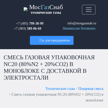
Мос
Газ
Снаб
технические газы
info@mosgazsnab.ru
+7 (495)
799-38-99
+7 (903)
589-06-69
Напишите нам
Перезвонить
Газ для предприятия
СМЕСЬ ГАЗОВАЯ УПАКОВОЧНАЯ
NC20 (80%N2 + 20%СО2) В
МОНОБЛОКЕ С ДОСТАВКОЙ В
ЭЛЕКТРОСТАЛИ
Технические газы
Пищевая смесь
Смесь газовая упаковочная NC20 (80%N2 + 20%СО2) в
моноблоке