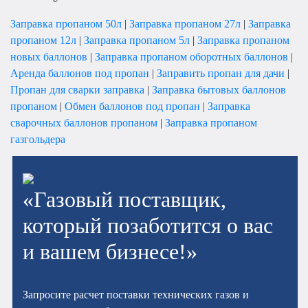
Заправка пропаном 50л
|
Заправка пропаном 27л
|
Заправка
пропаном 12л
|
Заправка пропаном 5л
|
Заправка пропаном
новых баллонов
|
Заправка пропаном оборотных баллонов
|
Аренда баллонов под пропан
|
Заправить пропан для дачи
|
Пропан для сварки заправка
|
Заправка бытовых баллонов
пропаном
|
Обмен баллонов под пропан
|
Заправка
сварочных баллонов пропаном
|
Заправка пропаном
газгольдера
«Газовый поставщик,
который позаботится о вас
и вашем бизнесе!»
Запросите расчет поставки технических газов и