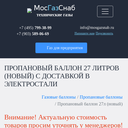
Мос
Газ
Снаб
технические газы
info@mosgazsnab.ru
+7 (495)
799-38-99
+7 (903)
589-06-69
Напишите нам
Перезвонить
Газ для предприятия
ПРОПАНОВЫЙ БАЛЛОН 27 ЛИТРОВ
(НОВЫЙ) С ДОСТАВКОЙ В
ЭЛЕКТРОСТАЛИ
Газовые баллоны
Пропановые баллоны
Пропановый баллон 27л (новый)
Внимание! Актуальную стоимость
товаров просим уточнять у менеджеров!