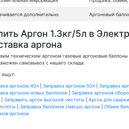
олнительная информация
Продажа, обмен,
ачивается дополнительно
Аргоновый балло
пить Аргон 1.3кг/5л в Элект
ставка аргона
вим техническим аргоном газовые аргоновые баллоны 
зможен самовывоз с нашего склада.
 ищут:
вка аргоном 40л
|
Заправка аргоном 50л
|
Заправка ар
вка аргоном новых баллонов
|
Заправка аргоном оборо
|
Заправить аргон высокой чистоты
|
Аргон для сварки
ислоты
|
Заправка баллонов смесью аргона
|
Обмен бал
нов аргоном