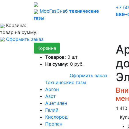
+7 (4
Мос
Газ
Снаб
технические
589-
газы
Корзина:
товар на сумму:
Оформить заказ
Ар
Корзина
Товаров:
0
шт.
до
На сумму:
0
руб.
Э
Оформить заказ
Технические газы
Вни
Аргон
Азот
мен
Ацетилен
1 410
Гелий
Кислород
Куп
Пропан