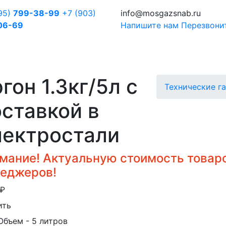
95)
799-38-99
+7 (903)
info@mosgazsnab.ru
06-69
Напишите нам
Перезвони
гон 1.3кг/5л с
Технические г
ставкой в
лектростали
мание! Актуальную стоимость товаро
еджеров!
₽
ить
Объем
- 5 литров