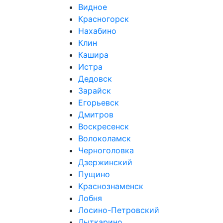
Видное
Красногорск
Нахабино
Клин
Кашира
Истра
Дедовск
Зарайск
Егорьевск
Дмитров
Воскресенск
Волоколамск
Черноголовка
Дзержинский
Пущино
Краснознаменск
Лобня
Лосино-Петровский
Лыткарино