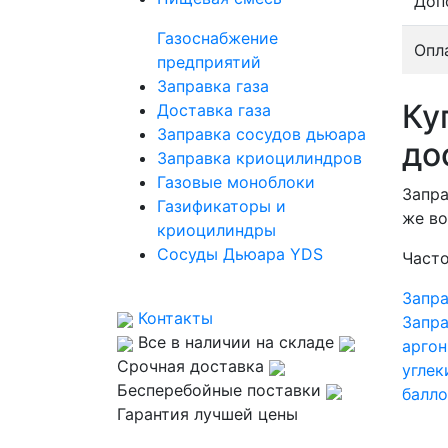
Доп
Газоснабжение
Опл
предприятий
Заправка газа
Ку
Доставка газа
Заправка сосудов дьюара
до
Заправка криоцилиндров
Газовые моноблоки
Запра
Газификаторы и
же во
криоцилиндры
Сосуды Дьюара YDS
Часто
Запра
Контакты
Запра
Все в наличии на складе
аргон
Срочная доставка
углек
Бесперебойные поставки
балло
Гарантия лучшей цены