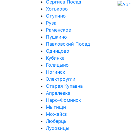
Сергиев Посад
Хотьково
Ступино
Руза
Раменское
Пушкино
Павловский Посад
Одинцово
Кубинка
Голицыно
Ногинск
Электроугли
Старая Купавна
Апрелевка
Наро-Фоминск
Мытищи
Можайск
Люберцы
Луховицы