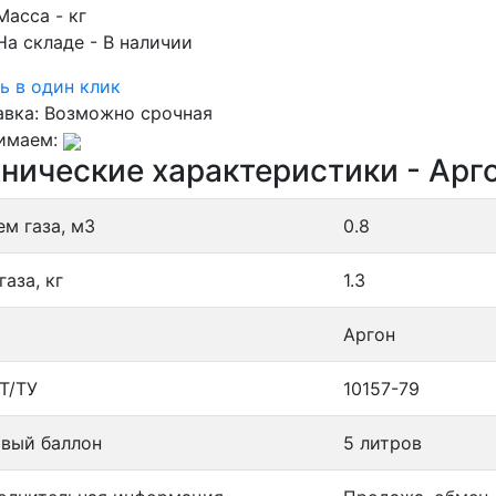
Масса
- кг
На складе
- В наличии
ь в один клик
авка:
Возможно срочная
имаем:
нические характеристики - Арго
ем газа, м3
0.8
газа, кг
1.3
Аргон
Т/ТУ
10157-79
овый баллон
5 литров