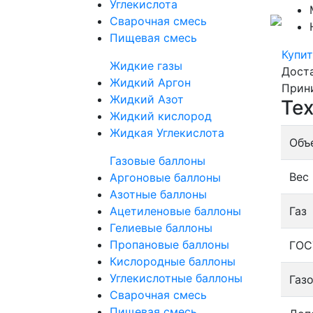
Углекислота
Сварочная смесь
Пищевая смесь
Купит
Жидкие газы
Дост
Жидкий Аргон
Прин
Жидкий Азот
Тех
Жидкий кислород
Жидкая Углекислота
Объ
Газовые баллоны
Вес 
Аргоновые баллоны
Азотные баллоны
Ацетиленовые баллоны
Газ
Гелиевые баллоны
Пропановые баллоны
ГОС
Кислородные баллоны
Углекислотные баллоны
Газ
Сварочная смесь
Пищевая смесь